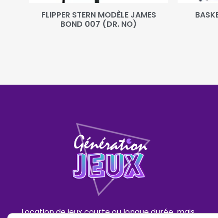
FLIPPER STERN MODÈLE JAMES
BASKE
BOND 007 (DR. NO)
Location de jeux courte ou longue durée, mais