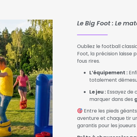
Le Big Foot : Le mat
Oubliez le football clas
Foot, la précision laiss
fous rires.
L’équipement :
Enfi
totalement démesu
Le jeu :
Essayez de c
marquer dans des
g
Entre les pieds géants
aventure et chaque tir 
garantis pour les joueur