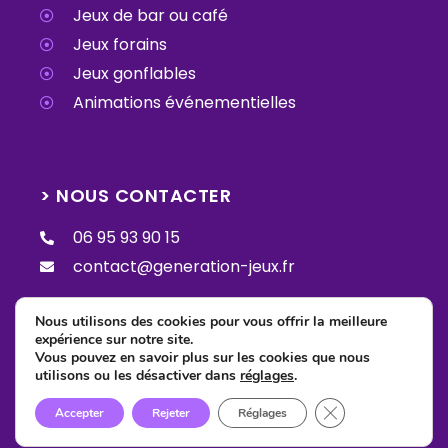
Jeux de bar ou café
Jeux forains
Jeux gonflables
Animations événementielles
> NOUS CONTACTER
06 95 93 90 15
contact@generation-jeux.fr
Nous utilisons des cookies pour vous offrir la meilleure
expérience sur notre site.
Vous pouvez en savoir plus sur les cookies que nous
© 2023 Génération Jeux –
Mentions Légales
–
utilisons ou les désactiver dans
réglages
.
Politique de confidentialité
Fermer la bannièr
Accepter
Rejeter
Réglages