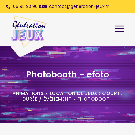
06 95 93 90 15
contact@generation-jeux.fr
Photobooth – efoto
ANIMATIONS
•
LOCATION DE JEUX : COURTE
DURÉE / ÉVÉNEMENT
•
PHOTOBOOTH